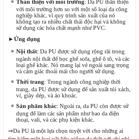
Thân thiện với môi trường
: Da PU thân thiện
với môi trường hơn so với một số loại da công
nghiệp khác, vì quy trình sản xuất của nó
không tạo ra nhiều chất thải độc hại và không
sử dụng các hóa chất mạnh như PVC.
►Ứng dụng
Nội thất
: Da PU được sử dụng rộng rãi trong
ngành nội thất để bọc ghế sofa, ghế ô tô, và các
loại ghế khác. Nó mang lại vẻ ngoài sang trọng
và cảm giác thoải mái cho người sử dụng.
Thời trang
: Trong ngành công nghiệp thời
trang, da PU được sử dụng để sản xuất túi xách,
ví, giày dép, và áo khoác.
Sản phẩm khác
: Ngoài ra, da PU còn được sử
dụng để làm các sản phẩm như bao da điện
thoại, vali, và các phụ kiện khác.
⇒Da PU là một lựa chọn tuyệt vời cho những ai
tìm kiếm một loại vật liệu giống da thật với chi phí