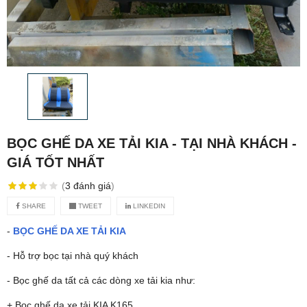
BỌC GHẾ DA XE TẢI KIA - TẠI NHÀ KHÁCH -
GIÁ TỐT NHẤT
(
3
đánh giá
)
SHARE
TWEET
LINKEDIN
-
BỌC GHẾ DA XE TẢI KIA
- Hỗ trợ bọc tại nhà quý khách
- Bọc ghế da tất cả các dòng xe tải kia như:
+ Bọc ghế da xe tải KIA K165