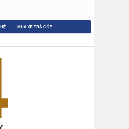
 HỆ
MUA XE TRẢ GÓP
Y