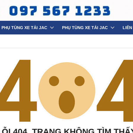
PHỤ TÙNG XE TẢI JAC
PHỤ TÙNG XE TẢI JAC
LIÊN
LỖI 404, TRANG KHÔNG TÌM THẤ