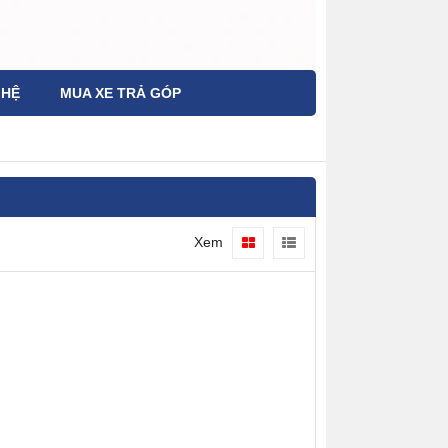
 HỆ
MUA XE TRẢ GÓP
Xem