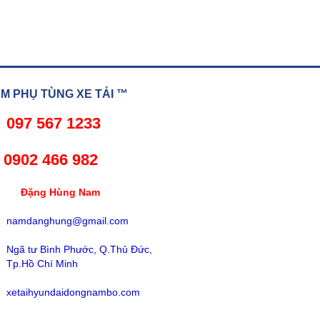
 PHỤ TÙNG XE TẢI ™
097 567 1233
02 466 982
ng Hùng Nam
namdanghung@gmail.com
Ngã tư Bình Phước, Q.Thủ Đức,
Tp.Hồ Chí Minh
xetaihyundaidongnambo.com