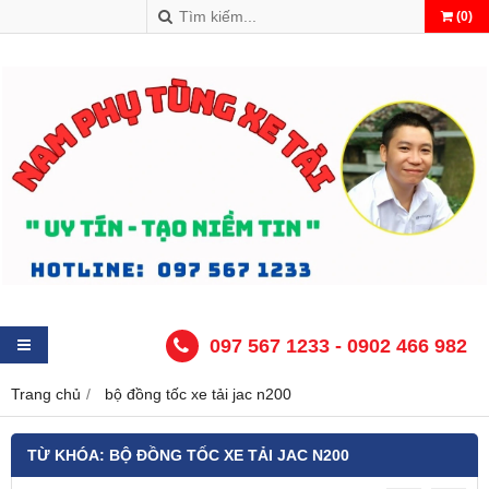
(
0
)
097 567 1233 - 0902 466 982
Trang chủ
bộ đồng tốc xe tải jac n200
TỪ KHÓA:
BỘ ĐỒNG TỐC XE TẢI JAC N200