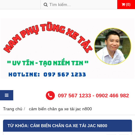
(
0
)
097 567 1233 - 0902 466 982
Trang chủ
cảm biến chân ga xe tải jac n800
TỪ KHÓA:
CẢM BIẾN CHÂN GA XE TẢI JAC N800