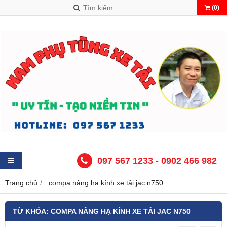
(
0
)
097 567 1233 - 0902 466 982
Trang chủ
compa nâng hạ kính xe tải jac n750
TỪ KHÓA:
COMPA NÂNG HẠ KÍNH XE TẢI JAC N750