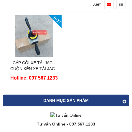
Xem
HOT
CÁP CÒI XE TẢI JAC -
CUỘN KÈN XE TẢI JAC -
CÔNG TẮC ĐÈN XE TẢI JAC
Hotline: 097 567 1233
- CHÍNH HÃNG
DANH MỤC SẢN PHẨM
Tư vấn Online - 097.567.1233