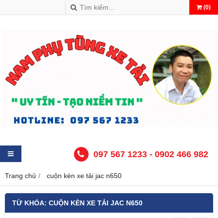
(
0
)
097 567 1233 - 0902 466 982
Trang chủ
cuộn kèn xe tải jac n650
TỪ KHÓA:
CUỘN KÈN XE TẢI JAC N650