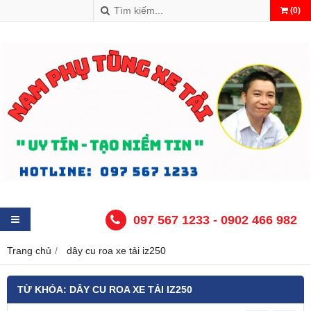
(
0
)
097 567 1233 - 0902 466 982
Trang chủ
dây cu roa xe tải iz250
TỪ KHÓA:
DÂY CU ROA XE TẢI IZ250