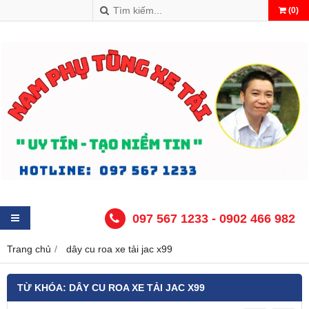
(
0
)
097 567 1233 - 0902 466 982
Trang chủ
dây cu roa xe tải jac x99
TỪ KHÓA:
DÂY CU ROA XE TẢI JAC X99