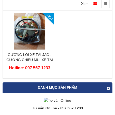
Xem
HOT
GƯƠNG LỒI XE TẢI JAC -
GƯƠNG CHIẾU MŨI XE TẢI
JAC
Hotline: 097 567 1233
DANH MỤC SẢN PHẨM
Tư vấn Online - 097.567.1233