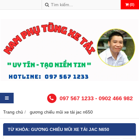
(
0
)
097 567 1233 - 0902 466 982
Trang chủ
gương chiếu mũi xe tải jac n650
TỪ KHÓA:
GƯƠNG CHIẾU MŨI XE TẢI JAC N650