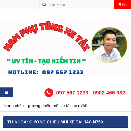
(
0
)
097 567 1233 - 0902 466 982
Trang chủ
gương chiếu mũi xe tải jac n750
TỪ KHÓA:
GƯƠNG CHIẾU MŨI XE TẢI JAC N750