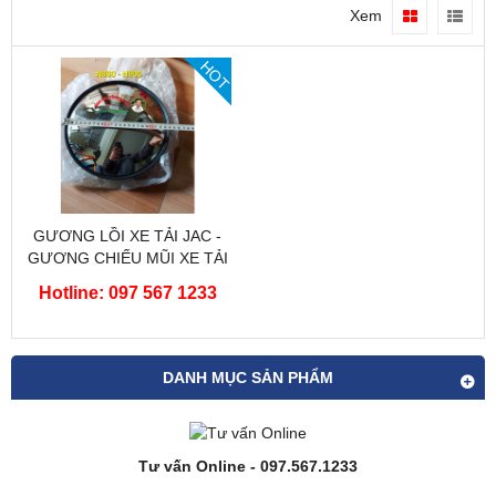
Xem
HOT
GƯƠNG LỒI XE TẢI JAC -
GƯƠNG CHIẾU MŨI XE TẢI
JAC
Hotline: 097 567 1233
DANH MỤC SẢN PHẨM
Tư vấn Online - 097.567.1233