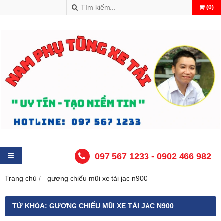
(
0
)
097 567 1233 - 0902 466 982
Trang chủ
gương chiếu mũi xe tải jac n900
TỪ KHÓA:
GƯƠNG CHIẾU MŨI XE TẢI JAC N900