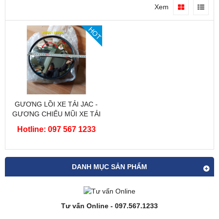
Xem
HOT
GƯƠNG LỒI XE TẢI JAC -
GƯƠNG CHIẾU MŨI XE TẢI
JAC
Hotline: 097 567 1233
DANH MỤC SẢN PHẨM
Tư vấn Online - 097.567.1233