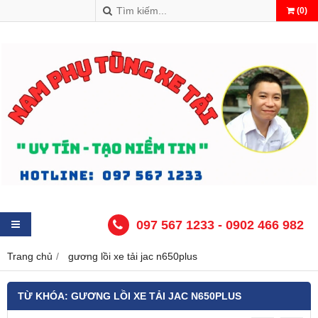
(
0
)
097 567 1233 - 0902 466 982
Trang chủ
gương lồi xe tải jac n650plus
TỪ KHÓA:
GƯƠNG LỒI XE TẢI JAC N650PLUS