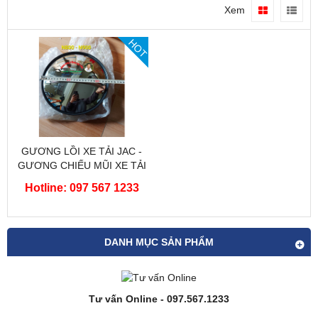
Xem
HOT
GƯƠNG LỒI XE TẢI JAC -
GƯƠNG CHIẾU MŨI XE TẢI
JAC
Hotline: 097 567 1233
DANH MỤC SẢN PHẨM
Tư vấn Online - 097.567.1233