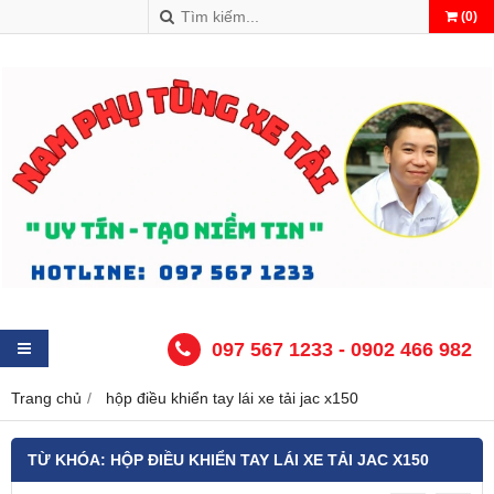
(
0
)
097 567 1233 - 0902 466 982
Trang chủ
hộp điều khiển tay lái xe tải jac x150
TỪ KHÓA:
HỘP ĐIỀU KHIỂN TAY LÁI XE TẢI JAC X150