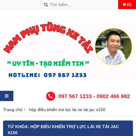
(
0
)
097 567 1233 - 0902 466 982
Trang chủ
hộp điều khiển trợ lực lái xe tải jac x150
TỪ KHÓA:
HỘP ĐIỀU KHIỂN TRỢ LỰC LÁI XE TẢI JAC
X150