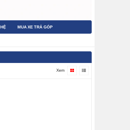
 HỆ
MUA XE TRẢ GÓP
Xem