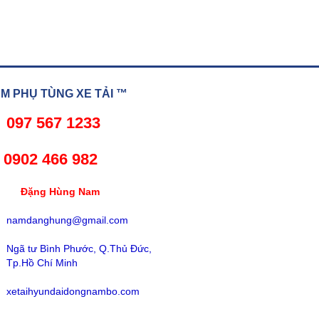
 PHỤ TÙNG XE TẢI ™
097 567 1233
02 466 982
ng Hùng Nam
namdanghung@gmail.com
Ngã tư Bình Phước, Q.Thủ Đức,
Tp.Hồ Chí Minh
xetaihyundaidongnambo.com