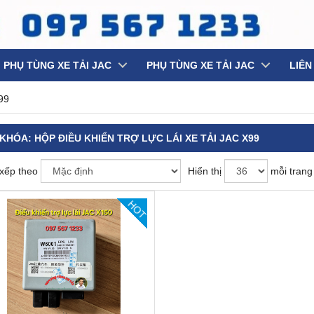
PHỤ TÙNG XE TẢI JAC
PHỤ TÙNG XE TẢI JAC
LIÊN
x99
 KHÓA:
HỘP ĐIỀU KHIỂN TRỢ LỰC LÁI XE TẢI JAC X99
xếp theo
Hiển thị
mỗi trang
HOT