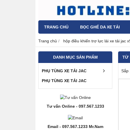
TRANG CHỦ
BỌC GHẾ DA XE TẢI
Trang chủ
hộp điều khiển trợ lực lái xe tải jac 
DANH MỤC SẢN PHẨM
TỪ
PHỤ TÙNG XE TẢI JAC
Sắp 
PHỤ TÙNG XE TẢI JAC
Tư vấn Online - 097.567.1233
Email - 097.567.1233 Mr.Nam