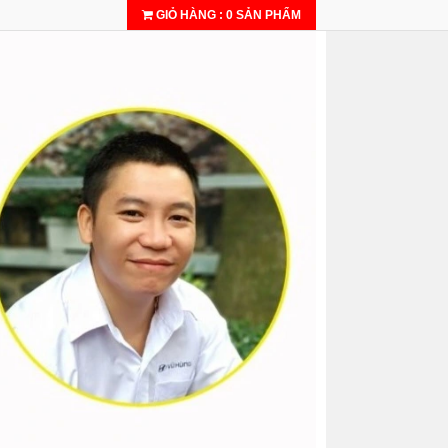
GIỎ HÀNG
:
0
SẢN PHẨM