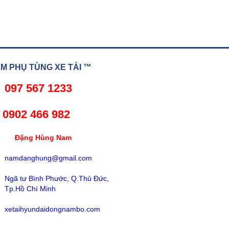
 PHỤ TÙNG XE TẢI ™
097 567 1233
02 466 982
ng Hùng Nam
namdanghung@gmail.com
Ngã tư Bình Phước, Q.Thủ Đức,
Tp.Hồ Chí Minh
xetaihyundaidongnambo.com