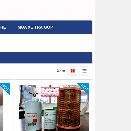
 HỆ
MUA XE TRẢ GÓP
Xem
HOT
HOT