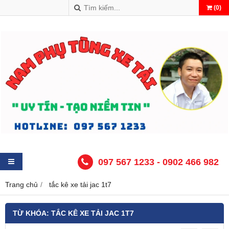
(
0
)
097 567 1233 - 0902 466 982
Trang chủ
tắc kê xe tải jac 1t7
TỪ KHÓA:
TẮC KÊ XE TẢI JAC 1T7