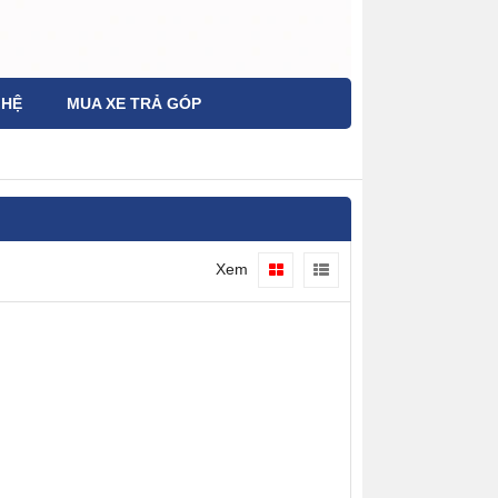
 HỆ
MUA XE TRẢ GÓP
Xem