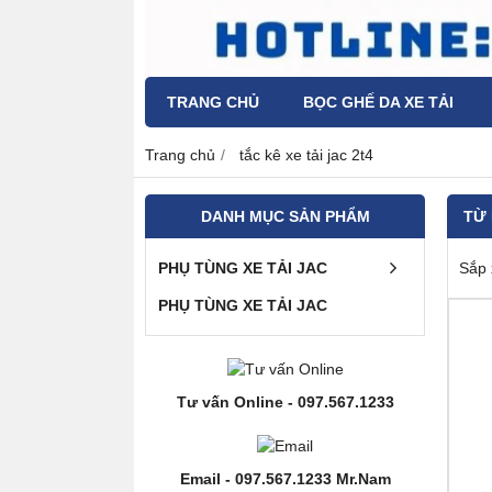
TRANG CHỦ
BỌC GHẾ DA XE TẢI
Trang chủ
tắc kê xe tải jac 2t4
DANH MỤC SẢN PHẨM
TỪ
PHỤ TÙNG XE TẢI JAC
Sắp 
PHỤ TÙNG XE TẢI JAC
Tư vấn Online - 097.567.1233
Email - 097.567.1233 Mr.Nam