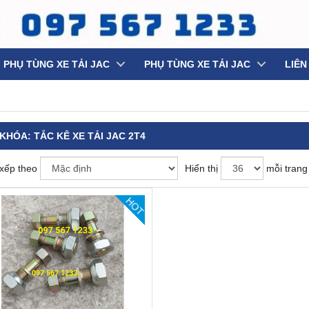
PHỤ TÙNG XE TẢI JAC
PHỤ TÙNG XE TẢI JAC
LIÊN
 KHÓA:
TẮC KÊ XE TẢI JAC 2T4
xếp theo
Hiển thị
mỗi trang
HOT