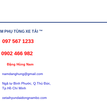
 PHỤ TÙNG XE TẢI ™
097 567 1233
02 466 982
ng Hùng Nam
namdanghung@gmail.com
Ngã tư Bình Phước, Q.Thủ Đức,
Tp.Hồ Chí Minh
xetaihyundaidongnambo.com