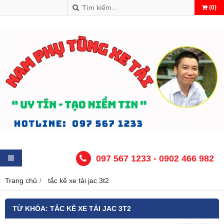
(
0
)
097 567 1233 - 0902 466 982
Trang chủ
tắc kê xe tải jac 3t2
TỪ KHÓA:
TẮC KÊ XE TẢI JAC 3T2