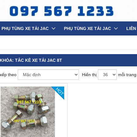
PHỤ TÙNG XE TẢI JAC
PHỤ TÙNG XE TẢI JAC
LIÊN
 KHÓA:
TẮC KÊ XE TẢI JAC 8T
xếp theo
Hiển thị
mỗi trang
HOT