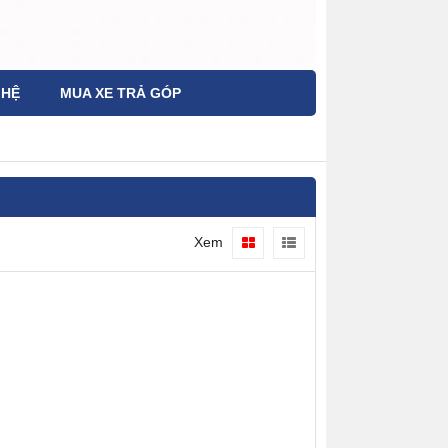
 HỆ
MUA XE TRẢ GÓP
Xem