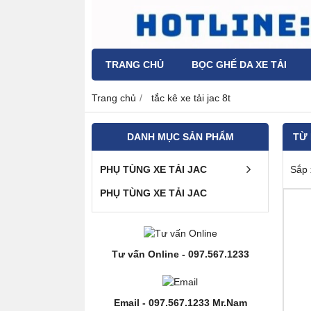
TRANG CHỦ
BỌC GHẾ DA XE TẢI
Trang chủ
tắc kê xe tải jac 8t
DANH MỤC SẢN PHẨM
TỪ
PHỤ TÙNG XE TẢI JAC
Sắp 
PHỤ TÙNG XE TẢI JAC
Tư vấn Online - 097.567.1233
Email - 097.567.1233 Mr.Nam