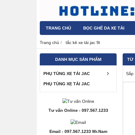
TRANG CHỦ
BỌC GHẾ DA XE TẢI
Trang chủ
tắc kê xe tải jac 9t
DANH MỤC SẢN PHẨM
TỪ
PHỤ TÙNG XE TẢI JAC
Sắp 
PHỤ TÙNG XE TẢI JAC
Tư vấn Online - 097.567.1233
Email - 097.567.1233 Mr.Nam