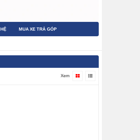
 HỆ
MUA XE TRẢ GÓP
Xem