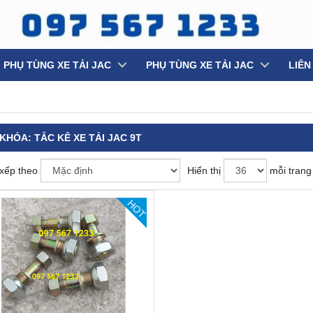
PHỤ TÙNG XE TẢI JAC
PHỤ TÙNG XE TẢI JAC
LIÊN
 KHÓA:
TẮC KÊ XE TẢI JAC 9T
xếp theo
Hiển thị
mỗi trang
HOT