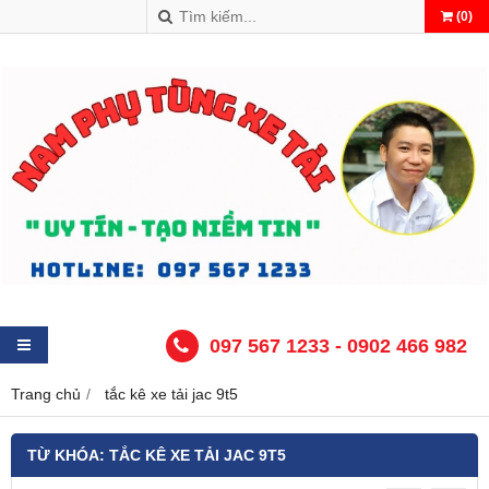
(
0
)
097 567 1233 - 0902 466 982
Trang chủ
tắc kê xe tải jac 9t5
TỪ KHÓA:
TẮC KÊ XE TẢI JAC 9T5