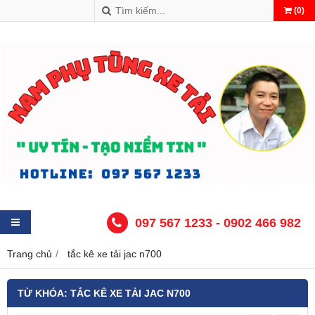
(
0
)
097 567 1233 - 0902 466 982
Trang chủ
tắc kê xe tải jac n700
TỪ KHÓA:
TẮC KÊ XE TẢI JAC N700