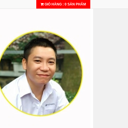
GIỎ HÀNG
:
0
SẢN PHẨM