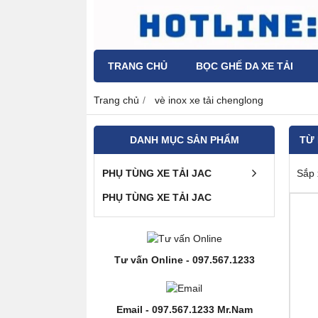
TRANG CHỦ
BỌC GHẾ DA XE TẢI
Trang chủ
vè inox xe tải chenglong
DANH MỤC SẢN PHẨM
TỪ
PHỤ TÙNG XE TẢI JAC
Sắp 
PHỤ TÙNG XE TẢI JAC
Tư vấn Online - 097.567.1233
Email - 097.567.1233 Mr.Nam