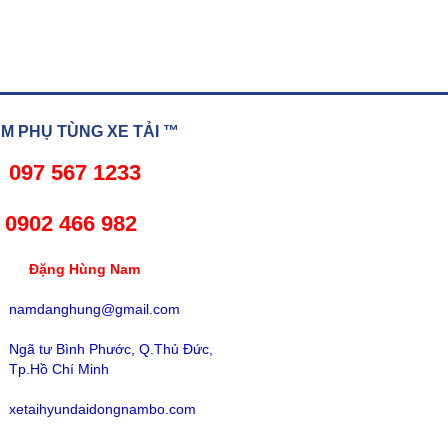
 PHỤ TÙNG XE TẢI ™
097 567 1233
02 466 982
ng Hùng Nam
namdanghung@gmail.com
Ngã tư Bình Phước, Q.Thủ Đức,
Tp.Hồ Chí Minh
xetaihyundaidongnambo.com