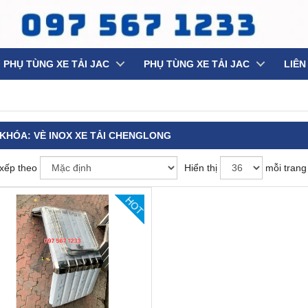
PHỤ TÙNG XE TẢI JAC
PHỤ TÙNG XE TẢI JAC
LIÊN
 KHÓA:
VÈ INOX XE TẢI CHENGLONG
xếp theo
Hiển thị
mỗi trang
HOT