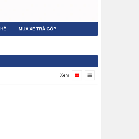
 HỆ
MUA XE TRẢ GÓP
Xem