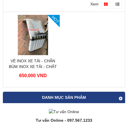
Xem
HOT
VÈ INOX XE TẢI - CHẮN
BÙM INOX XE TẢI - CHẤT
LƯỢNG SỐ 1
650,000 VND
DANH MỤC SẢN PHẨM
Tư vấn Online - 097.567.1233