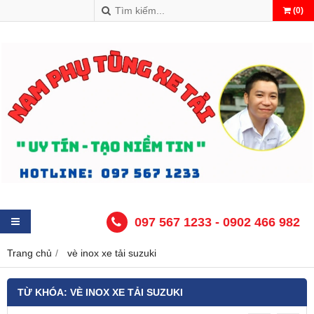
(
0
)
097 567 1233 - 0902 466 982
Trang chủ
vè inox xe tải suzuki
TỪ KHÓA:
VÈ INOX XE TẢI SUZUKI