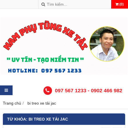
(
0
)
097 567 1233 - 0902 466 982
Trang chủ
bi treo xe tải jac
TỪ KHÓA:
BI TREO XE TẢI JAC