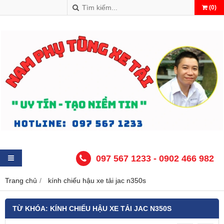
(
0
)
097 567 1233 - 0902 466 982
Trang chủ
kính chiếu hậu xe tải jac n350s
TỪ KHÓA:
KÍNH CHIẾU HẬU XE TẢI JAC N350S