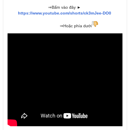
⇒Bấm vào đây ►
https://www.youtube.com/shorts/ck3mJee-DO0
⇒Hoặc phía dưới
►Gương chiếu hậu xe tải Jac, luôn đầy đủ cho
mọi loại xe như: