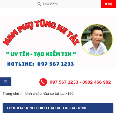
(
0
)
097 567 1233 - 0902 466 982
Trang chủ
kính chiếu hậu xe tải jac x150
TỪ KHÓA:
KÍNH CHIẾU HẬU XE TẢI JAC X150